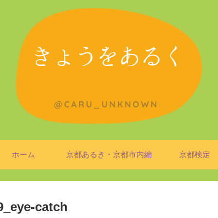
ホーム
京都あるき・京都市内編
京都検定
_eye-catch